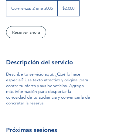
2,000
pesos
Comienza: 2 ene 2035
C
$2,000
mexicanos
o
m
i
e
Reservar ahora
n
z
a
:
2
Descripción del servicio
e
n
Describe tu servicio aquí. ¿Qué lo hace
e
especial? Usa texto atractivo y original para
2
contar tu oferta y sus beneficios. Agrega
0
más información para despertar la
3
curiosidad de tu audiencia y convencerla de
5
concretar la reserva.
Próximas sesiones