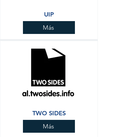
UIP
Más
TWO SIDES
Más